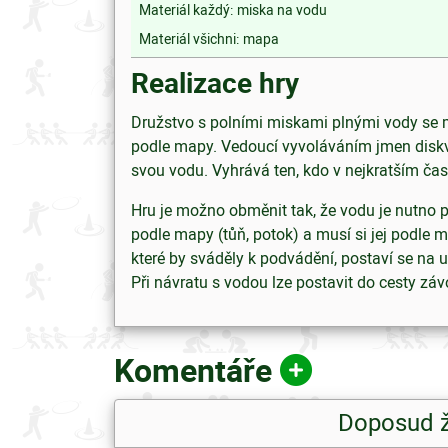
Materiál každý:
miska na vodu
Materiál všichni:
mapa
Realizace hry
Družstvo s polními miskami plnými vody se mus
podle mapy. Vedoucí vyvoláváním jmen diskval
svou vodu. Vyhrává ten, kdo v nejkratším ča
Hru je možno obměnit tak, že vodu je nutno p
podle mapy (tůň, potok) a musí si jej podle m
které by sváděly k podvádění, postaví se na
Při návratu s vodou lze postavit do cesty zá
Komentáře
Doposud 