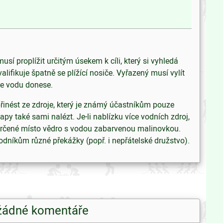
í proplížit určitým úsekem k cíli, který si vyhledá
ifikuje špatně se plížící nosiče. Vyřazený musí vylít
se vodu donese.
řinést ze zdroje, který je známý účastníkům pouze
apy také sami nalézt. Je-li nablízku více vodních zdroj,
 určené místo vědro s vodou zabarvenou malinovkou.
vodníkům různé překážky (popř. i nepřátelské družstvo).
žádné komentáře