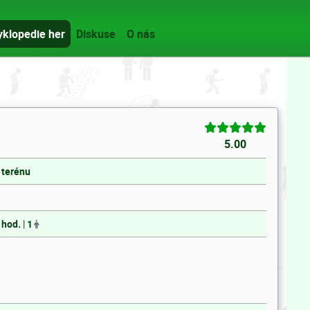
yklopedie her
Diskuse
O nás
5.00
 terénu
 hod.
|
1