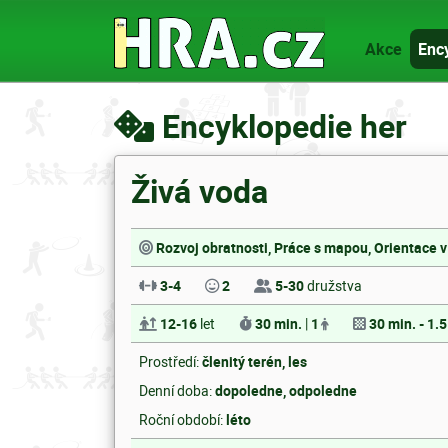
Akce
Enc
Encyklopedie her
Živá voda
Rozvoj obratnosti, Práce s mapou, Orientace v
3-4
2
5-30
družstva
12-16
let
30 min.
|
1
30 min. - 1.5
Prostředí:
členitý terén, les
Denní doba:
dopoledne, odpoledne
Roční období:
léto