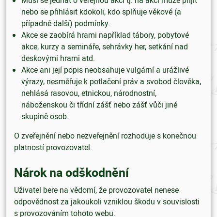
nebo se přihlásit kdokoli, kdo splňuje věkové (a
případně další) podmínky.
Akce se zaobírá hrami například tábory, pobytové
akce, kurzy a semináře, sehrávky her, setkání nad
deskovými hrami atd.
Akce ani její popis neobsahuje vulgární a urážlivé
výrazy, nesměřuje k potlačení práv a svobod člověka,
nehlásá rasovou, etnickou, národnostní,
náboženskou či třídní zášť nebo zášť vůči jiné
skupině osob.
O zveřejnění nebo nezveřejnění rozhoduje s konečnou
platností provozovatel.
Nárok na odškodnění
Uživatel bere na vědomí, že provozovatel nenese
odpovědnost za jakoukoli vzniklou škodu v souvislosti
s provozováním tohoto webu.