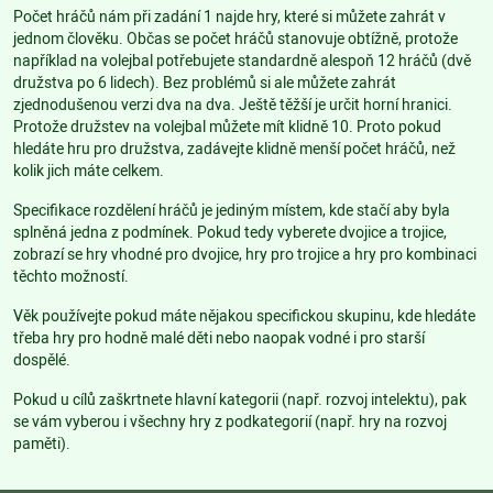
Počet hráčů nám při zadání 1 najde hry, které si můžete zahrát v
jednom člověku. Občas se počet hráčů stanovuje obtížně, protože
například na volejbal potřebujete standardně alespoň 12 hráčů (dvě
družstva po 6 lidech). Bez problémů si ale můžete zahrát
zjednodušenou verzi dva na dva. Ještě těžší je určit horní hranici.
Protože družstev na volejbal můžete mít klidně 10. Proto pokud
hledáte hru pro družstva, zadávejte klidně menší počet hráčů, než
kolik jich máte celkem.
Specifikace rozdělení hráčů je jediným místem, kde stačí aby byla
splněná jedna z podmínek. Pokud tedy vyberete dvojice a trojice,
zobrazí se hry vhodné pro dvojice, hry pro trojice a hry pro kombinaci
těchto možností.
Věk používejte pokud máte nějakou specifickou skupinu, kde hledáte
třeba hry pro hodně malé děti nebo naopak vodné i pro starší
dospělé.
Pokud u cílů zaškrtnete hlavní kategorii (např. rozvoj intelektu), pak
se vám vyberou i všechny hry z podkategorií (např. hry na rozvoj
paměti).