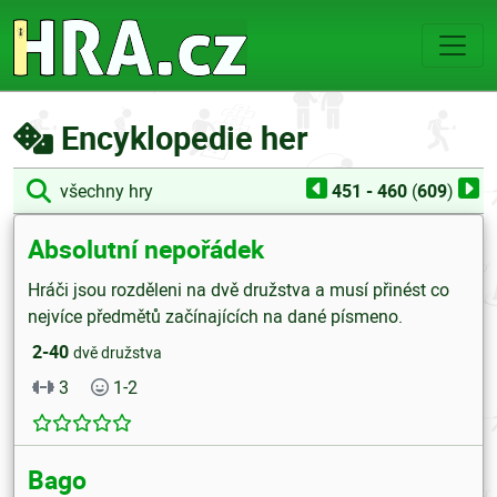
Encyklopedie her
všechny hry
451 - 460
(
609
)
Absolutní nepořádek
Hráči jsou rozděleni na dvě družstva a musí přinést co
nejvíce předmětů začínajících na dané písmeno.
2-40
dvě družstva
3
1-2
Bago