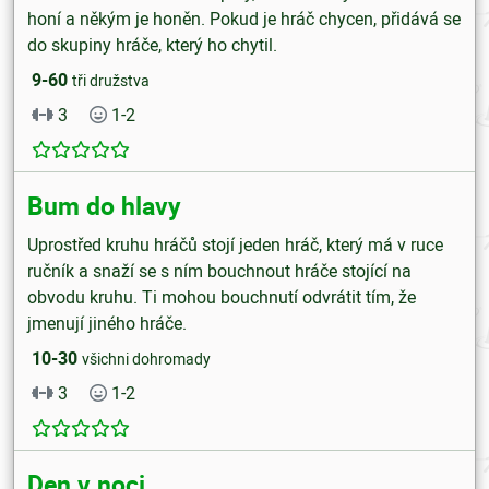
honí a někým je honěn. Pokud je hráč chycen, přidává se
do skupiny hráče, který ho chytil.
9-60
tři družstva
3
1-2
Bum do hlavy
Uprostřed kruhu hráčů stojí jeden hráč, který má v ruce
ručník a snaží se s ním bouchnout hráče stojící na
obvodu kruhu. Ti mohou bouchnutí odvrátit tím, že
jmenují jiného hráče.
10-30
všichni dohromady
3
1-2
Den v noci