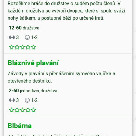
Rozdělíme hráče do družstev o sudém počtu členů. V
každém družstvu se vytvoří dvojice, které si spolu sváží
nohy šátkem, a postupně běží po určené trati.
12-60
družstva
3
1-2
Bláznivé plavání
Závody v plavání s přenášením syrového vajíčka a
otevřeného deštníku.
2-60
jednotlivci, družstva
3
1-2
Blbárna