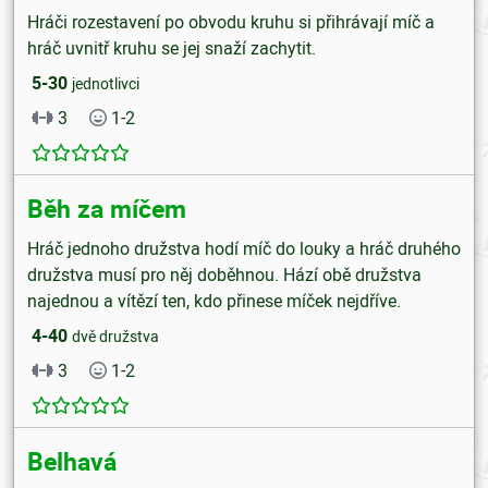
Hráči rozestavení po obvodu kruhu si přihrávají míč a
hráč uvnitř kruhu se jej snaží zachytit.
5-30
jednotlivci
3
1-2
Běh za míčem
Hráč jednoho družstva hodí míč do louky a hráč druhého
družstva musí pro něj doběhnou. Hází obě družstva
najednou a vítězí ten, kdo přinese míček nejdříve.
4-40
dvě družstva
3
1-2
Belhavá