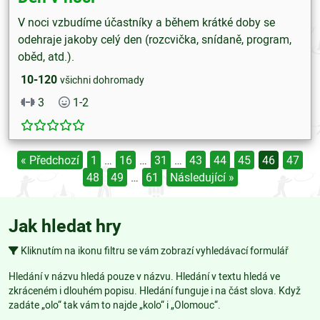
V noci vzbudíme účastníky a během krátké doby se
odehraje jakoby celý den (rozcvička, snídaně, program,
oběd, atd.).
10-120
všichni dohromady
3
1-2
« Předchozí
1
…
16
…
31
…
43
44
45
46
47
48
49
…
61
Následující »
Jak hledat hry
Kliknutím na ikonu filtru se vám zobrazí vyhledávací formulář
Hledání v názvu hledá pouze v názvu. Hledání v textu hledá ve
zkráceném i dlouhém popisu. Hledání funguje i na část slova. Když
zadáte „olo“ tak vám to najde „kolo“ i „Olomouc“.