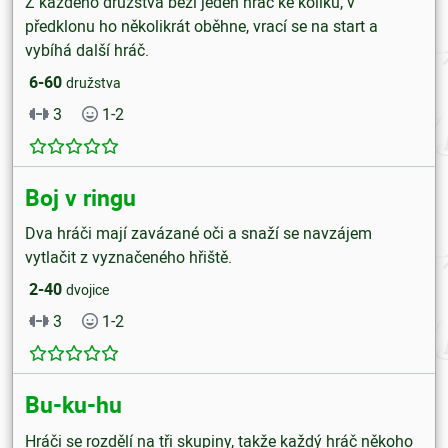
Z každého družstva běží jeden hráč ke kolíku, v
předklonu ho několikrát oběhne, vrací se na start a
vybíhá další hráč.
6-60
družstva
3
1-2
Boj v ringu
Dva hráči mají zavázané oči a snaží se navzájem
vytlačit z vyznačeného hřiště.
2-40
dvojice
3
1-2
Bu-ku-hu
Hráči se rozdělí na tři skupiny, takže každý hráč někoho